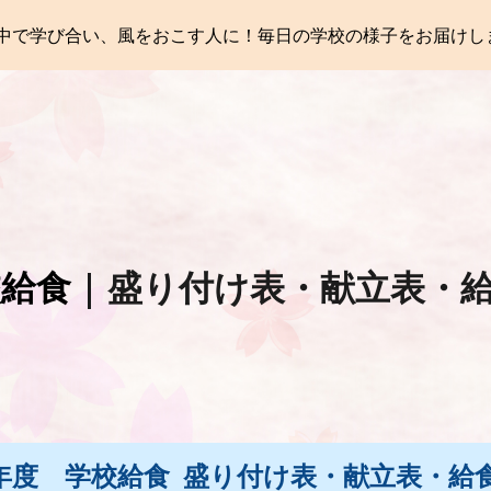
中で学び合い、風をおこす人に！毎日の学校の様子をお届けし
ip to main content
Skip to navigat
校給食
| 盛り付け表・献立表・
5)年度 学校給食 盛り付け表・献立表・