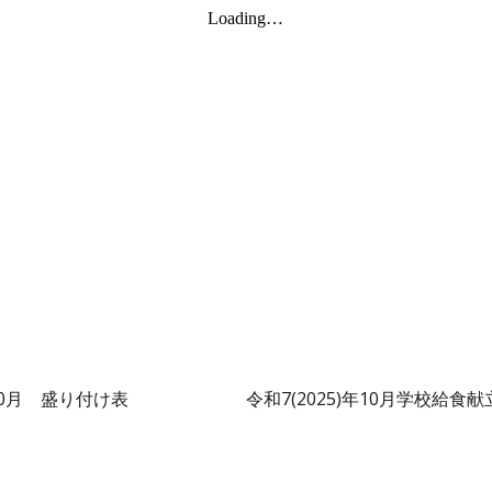
0
月 盛り付け表
令和7(2025)年
10
月学校給食献