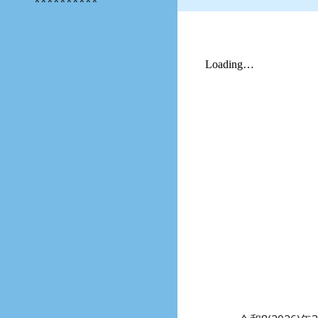
**********