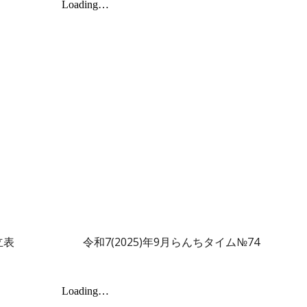
立表
令和7(2025)年
9
月らんちタイム№7
4