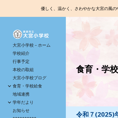
優しく、温かく、さわやかな大宮の風の
Sk
大宮小学校－ホーム
学校紹介
行事予定
食育・学
本校の取組
大宮小学校ブログ
食育・学校給食
地域連携
学年だより
お知らせ
令和７(202