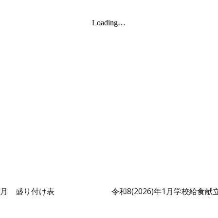
1月 盛り付け表
令和
8
(202
6
)年1月学校給食献