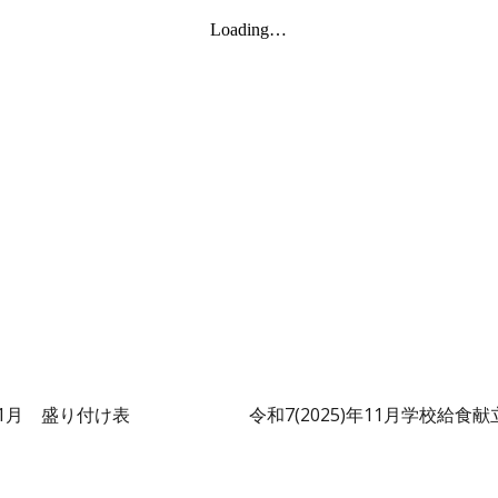
1
月 盛り付け表
令和7(2025)年
11
月学校給食献