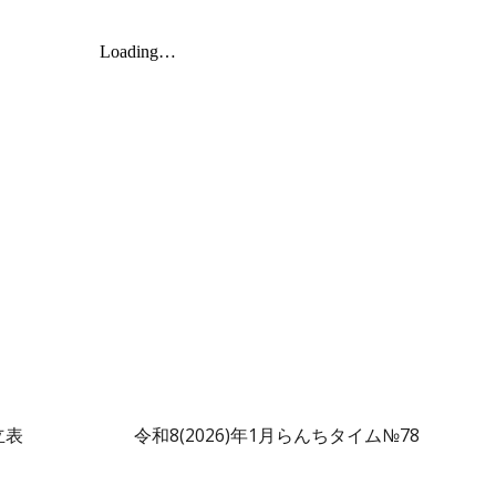
立表
令和8(2026)年1月らんちタイム№7
8