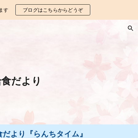
ます
ブログはこちらからどうぞ
ion
給食だより
給食だより『らんちタイム』