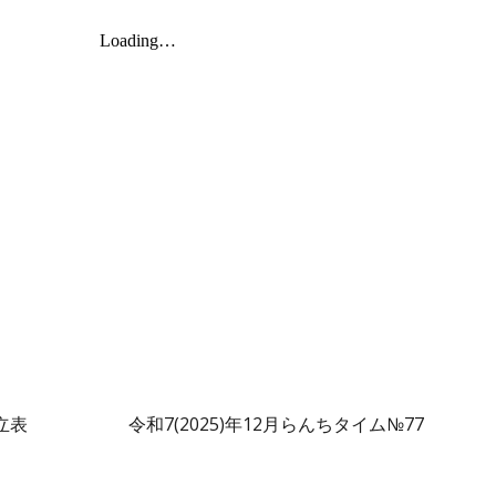
立表
令和7(2025)年1
2
月らんちタイム№7
7