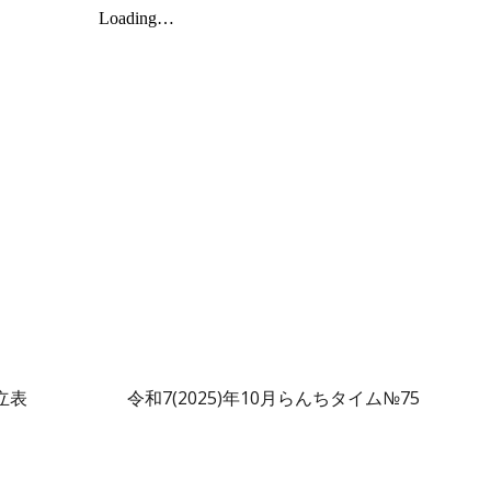
立表
令和7(2025)年
10
月らんちタイム№7
5