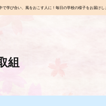
中で学び合い、風をおこす人に！毎日の学校の様子をお届けし
ip to main content
Skip to navigat
取組