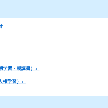
針
朝学習・朝読書）』
人権学習）』