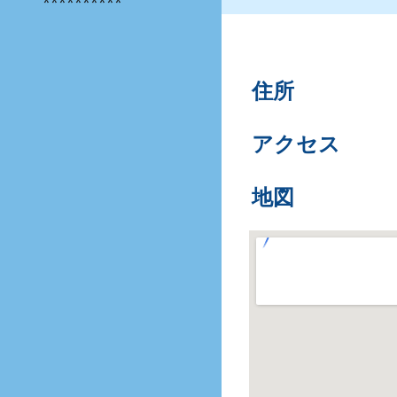
**********
住所
アクセス
地図