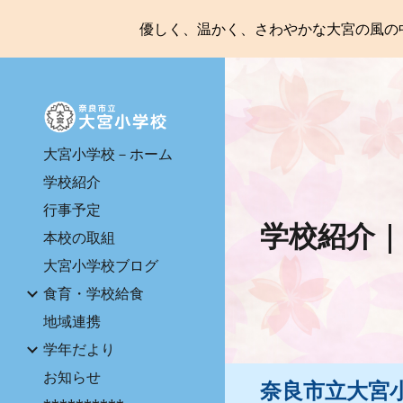
優しく、温かく、さわやかな大宮の風の
Sk
大宮小学校－ホーム
学校紹介
行事予定
学校紹介
本校の取組
大宮小学校ブログ
食育・学校給食
地域連携
学年だより
お知らせ
奈良市立大宮