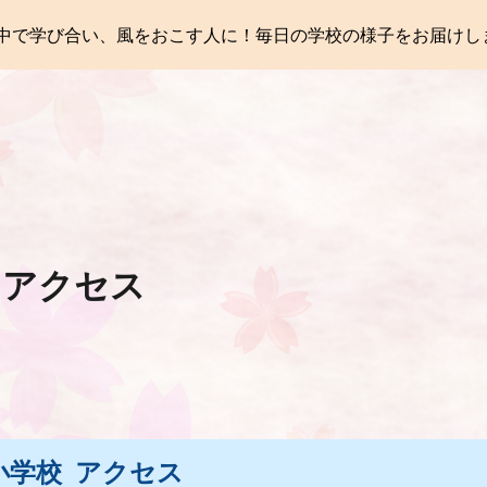
中で学び合い、風をおこす人に！毎日の学校の様子をお届けし
ip to main content
Skip to navigat
|
アクセス
小学校
アクセス